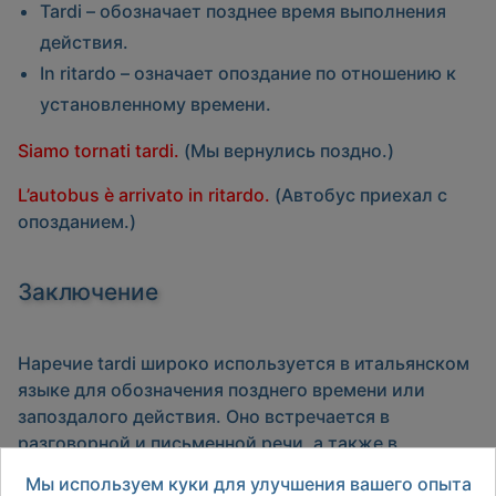
Tardi
– обозначает позднее время выполнения
действия.
In ritardo
– означает опоздание по отношению к
установленному времени.
Siamo tornati tardi.
(Мы вернулись поздно.)
L’autobus è arrivato in ritardo.
(Автобус приехал с
опозданием.)
Заключение
Наречие
tardi
широко используется в итальянском
языке для обозначения позднего времени или
запоздалого действия. Оно встречается в
разговорной и письменной речи, а также в
устойчивых выражениях. Практикуйте его
Мы используем куки для улучшения вашего опыта