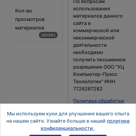
По вопросам
использования
Кол-во
материалов данного
просмотров
сайта в
материалов
коммерческой или
261293
некоммерческой
деятельности
необходимо
получить письменное
разрешение ООО "УЦ
Компьютер-Пресс
Технологии" ИНН
7726287282
Политика обработки
персональных
Мы используем куки для улучшения вашего опыта
данных
на нашем сайте. Узнайте больше в нашей
политике
конфиденциальности
.