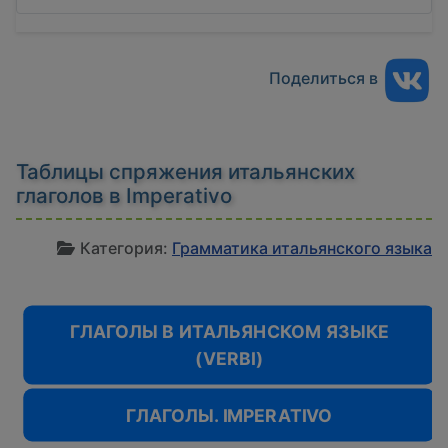
Поделиться в
Таблицы спряжения итальянских
глаголов в Imperativo
И
Категория:
Грамматика итальянского языка
ГЛАГОЛЫ В ИТАЛЬЯНСКОМ ЯЗЫКЕ
(VERBI)
ГЛАГОЛЫ. IMPERATIVO