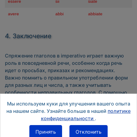
essere
sii
siate
avere
abbi
abbiate
4. Заключение
Спряжение глаголов в
imperativo
играет важную
роль в повседневной речи, особенно когда речь
идет о просьбах, приказах и рекомендациях.
Важно помнить о правильном употреблении форм
для разных лиц и числа, а также учитывать
особенности неправильных глаголов. С помощью
приведенных таблиц вы сможете легко спрягать
Мы используем куки для улучшения вашего опыта
глаголы в повелительном наклонении и
на нашем сайте. Узнайте больше в нашей
политике
использовать их в разговорной и письменной речи.
конфиденциальности
.
Принять
Отклонить
Назад
Вперед