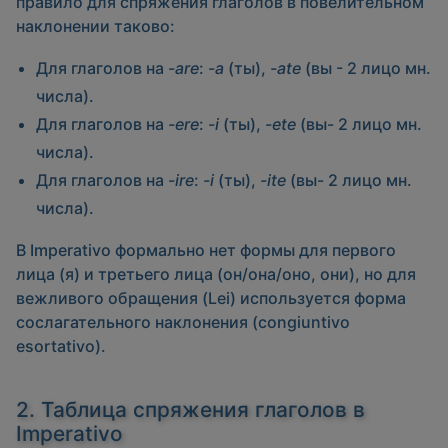
правило для спряжения глаголов в повелительном
наклонении таково:
Для глаголов на
-are
:
-a
(ты),
-ate
(вы - 2 лицо мн.
числа).
Для глаголов на
-ere
:
-i
(ты),
-ete
(вы- 2 лицо мн.
числа).
Для глаголов на
-ire
:
-i
(ты),
-ite
(вы- 2 лицо мн.
числа).
В Imperativo формально нет формы для первого
лица (я) и третьего лица (он/она/оно, они), но для
вежливого обращения (Lei) используется форма
сослагательного наклонения (congiuntivo
esortativo).
2. Таблица спряжения глаголов в
Imperativo