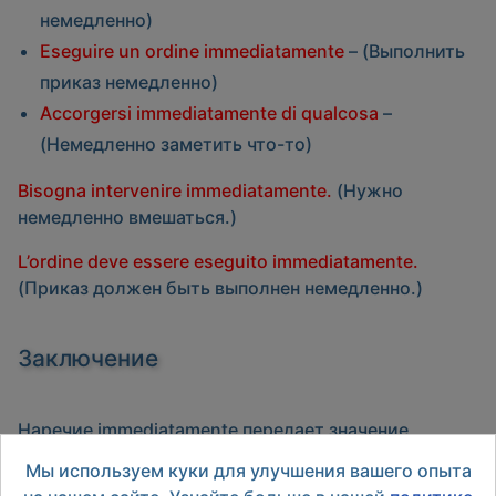
немедленно)
Eseguire un ordine immediatamente
– (Выполнить
приказ немедленно)
Accorgersi immediatamente di qualcosa
–
(Немедленно заметить что-то)
Bisogna intervenire immediatamente.
(Нужно
немедленно вмешаться.)
L’ordine deve essere eseguito immediatamente.
(Приказ должен быть выполнен немедленно.)
Заключение
Наречие
immediatamente
передает значение
мгновенности и срочности. Оно часто
Мы используем куки для улучшения вашего опыта
используется в приказах, инструкциях и описании