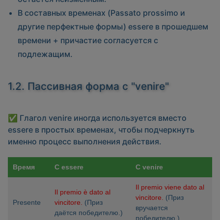
В составных временах (Passato prossimo и
другие перфектные формы) essere в прошедшем
времени + причастие согласуется с
подлежащим.
1.2. Пассивная форма с "venire"
✅ Глагол
venire
иногда используется вместо
essere в простых временах, чтобы подчеркнуть
именно процесс выполнения действия.
Время
С essere
С venire
Il premio viene dato al
Il premio è dato al
vincitore.
(Приз
Presente
vincitore.
(Приз
вручается
даётся победителю.)
победителю.)