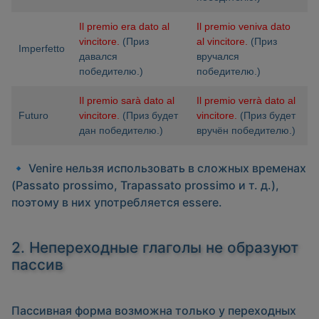
Il premio era dato al
Il premio veniva dato
vincitore.
(Приз
al vincitore.
(Приз
Imperfetto
давался
вручался
победителю.)
победителю.)
Il premio sarà dato al
Il premio verrà dato al
Futuro
vincitore.
(Приз будет
vincitore.
(Приз будет
дан победителю.)
вручён победителю.)
🔹 Venire
нельзя использовать в сложных временах
(Passato prossimo, Trapassato prossimo и т. д.),
поэтому в них употребляется essere.
2. Непереходные глаголы не образуют
пассив
Пассивная форма возможна только у
переходных