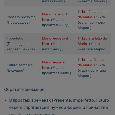
читает книгу.)
читается Марио.)
Il libro è stato letto
Mario ha letto il
Passato prossimo
da Mario.
(Книга
libro.
(Марио
(Прошедшее)
была прочитана
прочитал книгу.)
Марио.)
Imperfetto
Mario leggeva il
Il libro era letto da
(Прошедшее
libro.
(Марио
Mario.
(Книга
несовершенное)
читал книгу.)
читалась Марио.)
Il libro sarà letto
Mario leggerà il
Futuro semplice
da Mario.
(Книга
libro.
(Марио
(Будущее)
будет прочитана
прочитает книгу.)
Марио.)
Обратите внимание:
В простых временах (Presente, Imperfetto, Futuro)
essere спрягается в нужной форме, а причастие
остаётся неизменным.