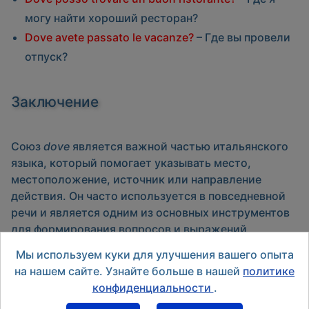
могу найти хороший ресторан?
Dove avete passato le vacanze?
– Где вы провели
отпуск?
Заключение
Союз
dove
является важной частью итальянского
языка, который помогает указывать место,
местоположение, источник или направление
действия. Он часто используется в повседневной
речи и является одним из основных инструментов
для формирования вопросов и выражений,
связанных с местом. В сочетании с другими
Мы используем куки для улучшения вашего опыта
словами, он помогает делать итальянскую речь
на нашем сайте. Узнайте больше в нашей
политике
более точной и выразительной.
конфиденциальности
.