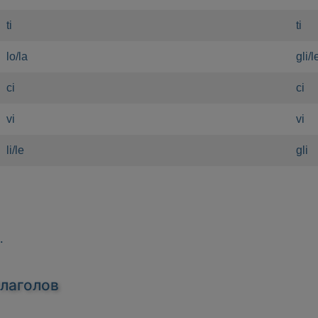
ti
ti
lo/la
gli/l
ci
ci
vi
vi
li/le
gli
.
глаголов