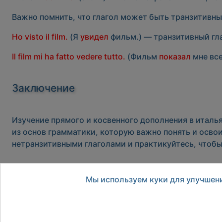
Важно помнить, что глагол может быть
транзитивн
Ho visto il film.
(Я
увидел
фильм.) — транзитивный гл
Il film mi ha fatto vedere tutto.
(Фильм
показал
мне все
Заключение
Изучение прямого и косвенного дополнения в италь
из основ грамматики, которую важно понять и осво
нетранзитивными глаголами и практикуйтесь, чтобы
Назад
Мы используем куки для улучшени
Предыдущий: Прономинальные глаголы (i verbi pronomi