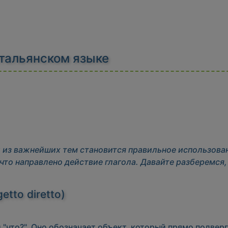
итальянском языке
й из важнейших тем становится правильное использова
что направлено действие глагола. Давайте разберемся,
tto diretto)
и
"что?"
. Оно обозначает объект, который прямо подверг