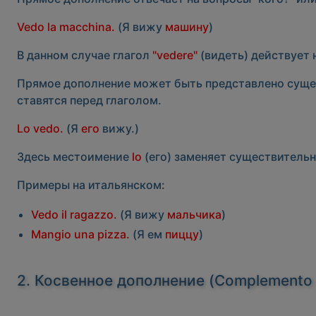
Vedo la macchina.
(Я вижу
машину
)
В данном случае глагол
"vedere"
(видеть) действует
Прямое дополнение может быть представлено суще
ставятся перед глаголом.
Lo vedo.
(Я
его
вижу.)
Здесь местоимение
lo
(его) заменяет существительн
Примеры на итальянском:
Vedo il ragazzo.
(Я вижу
мальчика
)
Mangio una pizza.
(Я ем
пиццу
)
2. Косвенное дополнение (Complemento o