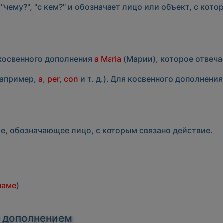
,
"чему?"
,
"с кем?"
и обозначает лицо или объект, с котор
 косвенного дополнения
a Maria
(Марии), которое отвечае
например,
a
,
per
,
con
и т. д.). Для косвенного дополнен
е, обозначающее лицо, с которым связано действие.
маме
)
 дополнением