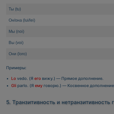
Ты (tu)
Он/она (lui/lei)
Мы (noi)
Вы (voi)
Они (loro)
Примеры:
Lo
vedo. (Я
его
вижу.) — Прямое дополнение.
Gli
parlo. (Я
ему
говорю.) — Косвенное дополнение
5. Транзитивность и нетранзитивность 