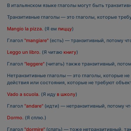
В итальянском языке глаголы могут быть
транзитив
Транзитивные глаголы
— это глаголы, которые треб
Mangio la pizza.
(Я ем
пиццу
)
Глагол
"mangiare"
(есть) — транзитивный, потому что
Leggo un libro.
(Я читаю
книгу
)
Глагол
"leggere"
(читать) также транзитивный, потому
Нетранзитивные глаголы
— это глаголы, которые не
действия или состояния, которые не требуют объек
Vado a scuola.
(Я иду
в школу
)
Глагол
"andare"
(идти) — нетранзитивный, потому что
Dormo.
(Я сплю.)
Глагол
"dormire"
(спать) — тоже нетранзитивный, так