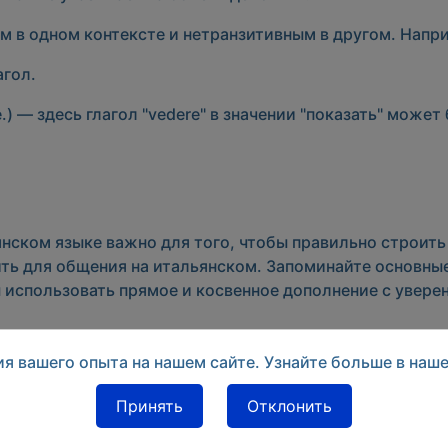
ым
в одном контексте и
нетранзитивным
в другом. Напр
агол.
.) — здесь глагол "vedere" в значении "показать" може
янском языке важно для того, чтобы правильно строит
ить для общения на итальянском. Запоминайте основны
 использовать прямое и косвенное дополнение с увере
я вашего опыта на нашем сайте. Узнайте больше в наш
nali) в итальянском языке
Принять
Отклонить