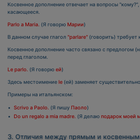
Косвенное дополнение отвечает на вопросы
"кому?"
касающееся.
Parlo a Maria.
(Я говорю
Марии
)
В данном случае глагол
"parlare"
(говорить) требует
Косвенное дополнение часто связано с предлогом (
перед глаголом.
Le parlo.
(Я говорю
ей
)
Здесь местоимение
le
(ей) заменяет существительно
Примеры на итальянском:
Scrivo a Paolo.
(Я пишу
Паоло
)
Do un regalo a mia madre.
(Я делаю
подарок моей 
3. Отличия между прямым и косвенным