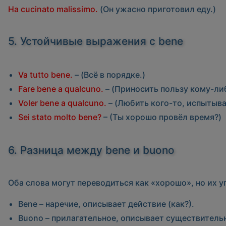
Ha cucinato malissimo.
(Он ужасно приготовил еду.)
5. Устойчивые выражения с
bene
Va tutto bene.
– (Всё в порядке.)
Fare bene a qualcuno.
– (Приносить пользу кому-ли
Voler bene a qualcuno.
– (Любить кого-то, испытыва
Sei stato molto bene?
– (Ты хорошо провёл время?)
6. Разница между
bene
и
buono
Оба слова могут переводиться как «хорошо», но их 
Bene
– наречие, описывает действие (как?).
Buono
– прилагательное, описывает существительн