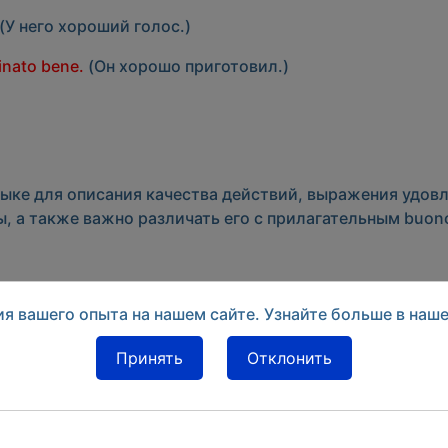
(У него хороший голос.)
inato bene.
(Он хорошо приготовил.)
ыке для описания качества действий, выражения удов
, а также важно различать его с прилагательным
buon
я вашего опыта на нашем сайте. Узнайте больше в наш
Принять
Отклонить