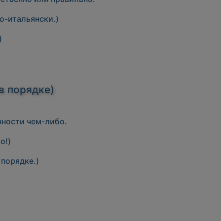
о-итальянски.)
)
в порядке)
ности чем-либо.
о!)
 порядке.)