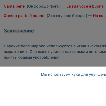
Canta bene.
(Он хорошо поёт.) —
La sua voce è buona.
Questo piatto è buono.
(Это вкусное блюдо.) —
Ha cuc
Заключение
Наречие
bene
широко используется в итальянском яз
выражениях. Оно имеет усиленные формы и антонимы
понять нюансы употребления!
Назад
Мы используем куки для улучшени
Предыдущий: Наречие appena в итальянском языке
Тренажер спряжения OP-1it