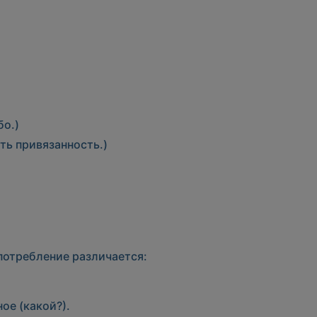
бо.)
ть привязанность.)
употребление различается:
ое (какой?).