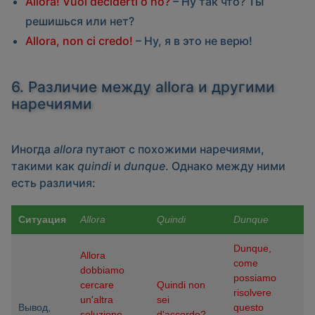
Allora! Vuoi deciderti o no?
– Ну так что? Ты
решишься или нет?
Allora, non ci credo!
– Ну, я в это не верю!
6. Различие между allora и другими
наречиями
Иногда
allora
путают с похожими наречиями,
такими как
quindi
и
dunque
. Однако между ними
есть различия:
Ситуация
Allora
Quindi
Dunque
Dunque,
Allora
come
dobbiamo
possiamo
cercare
Quindi non
risolvere
un'altra
sei
Вывод,
questo
soluzione
d'accordo?