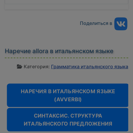
Поделиться в
Наречие allora в итальянском языке
И
Категория:
Грамматика итальянского языка
НАРЕЧИЯ В ИТАЛЬЯНСКОМ ЯЗЫКЕ
(AVVERBI)
СИНТАКСИС. СТРУКТУРА
ИТАЛЬЯНСКОГО ПРЕДЛОЖЕНИЯ