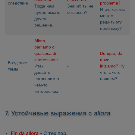
следствие
problema?
Тогда нам
Значит, ты не
Итак, как мы
нужно искать
согласен?
можем
другое
решить эту
решение.
проблему?
Allora,
parliamo di
qualcosa di
Dunque, da
interessante.
dove
Введение
Итак,
-
iniziamo?
Ну
темы
давайте
что, с чего
поговорим о
начнём?
чём-то
интересном.
7. Устойчивые выражения с
allora
Fin da allora
– С тех пор.